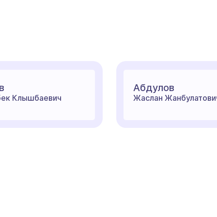
в
Абдулов
ек Клышбаевич
Жаслан Жанбулатови