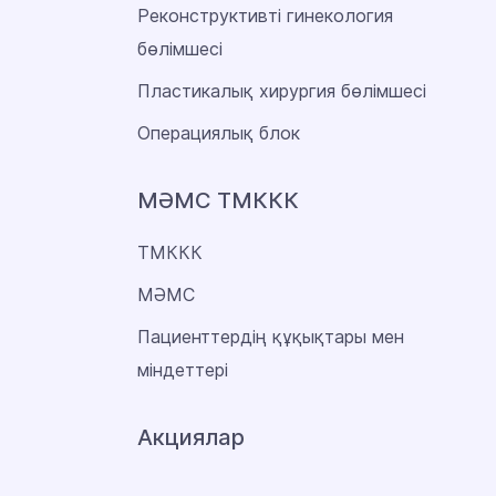
Реконструктивті гинекология
бөлімшесі
Пластикалық хирургия бөлімшесі
Операциялық блок
МӘМС ТМККК
ТМККК
МӘМС
Пациенттердің құқықтары мен
міндеттері
Акциялар