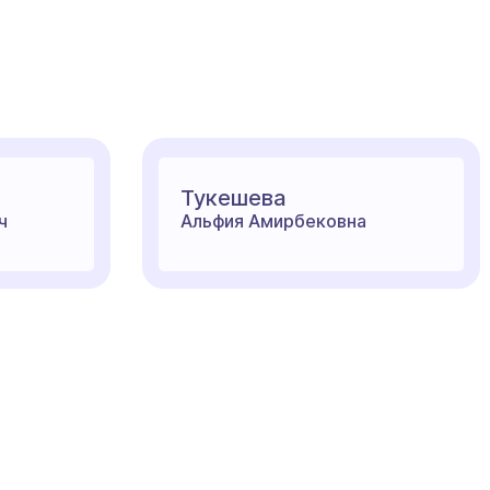
Тукешева
ч
Альфия Амирбековна