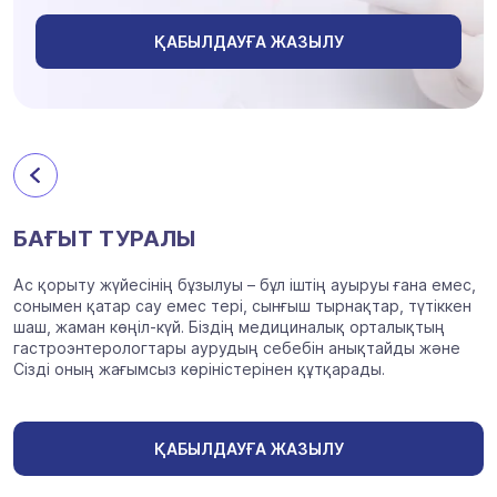
ҚАБЫЛДАУҒА ЖАЗЫЛУ
БАҒЫТ ТУРАЛЫ
Ас қорыту жүйесінің бұзылуы – бұл іштің ауыруы ғана емес,
сонымен қатар сау емес тері, сынғыш тырнақтар, түтіккен
шаш, жаман көңіл-күй. Біздің медициналық орталықтың
гастроэнтерологтары аурудың себебін анықтайды және
Сізді оның жағымсыз көріністерінен құтқарады.
ҚАБЫЛДАУҒА ЖАЗЫЛУ