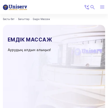
Басты бет
Бағыттар
Емдік Массаж
ЕМДІК МАССАЖ
Аурудың алдын алыңыз!