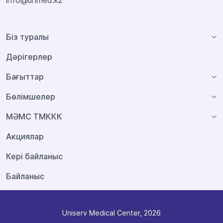
info@unmed.kz
Біз туралы
Дәрігерлер
Бағыттар
Бөлімшелер
МӘМС ТМККК
Акциялар
Кері байланыс
Байланыс
Uniserv Medical Center, 2026