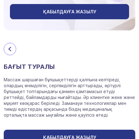
ҚАБЫЛДАУҒА ЖАЗЫЛУ
БАҒЫТ ТУРАЛЫ
Массаж шаршаған бұлшықеттерді қалпына келтіреді,
олардың өнімділігін, серпімділігін арттырады, әртүрлі
бұлшықет топтарындағы қанмен қамтамасыз етуді
реттейді, байламдарды нығайтады. Әр клиентке жеке және
мұқият көзқарас беріледі. Заманауи технологиялар мен
тиімді әдістердің арқасында біздің медициналық
орталықта массаж ыңғайлы және қауіпсіз өтеді.
ҚАБЫЛДАУҒА ЖАЗЫЛУ