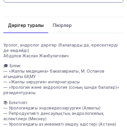
Пікірлер
Дәрігер туралы
Уролог, андролог дәрігер (балаларды да, ересектерді
де емдейді)
Абдулов Жаслан Жанбулатович
🎓 Білімі:
— «Жалпы медицина» бакалавриаты, М. Оспанов
атындағы БҚМУ
— «Жалпы хирургия» интернатурасы
— «Урология және андрология (соның ішінде балалар)»
резидентурасы
📚 Біліктілігі:
— Урологиядағы эндовидеохирургия (Алматы)
— Репродуктивті денсаулықтың андрологиялық
аспектілері (Мәскеу)
— Урологиядағы аз инвазивті емдеу әдістері (Астана)