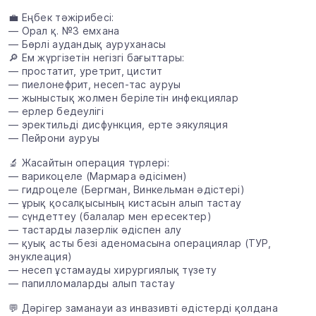
💼 Еңбек тәжірибесі:
— Орал қ. №3 емхана
— Бөрлі аудандық ауруханасы
🔎 Ем жүргізетін негізгі бағыттары:
— простатит, уретрит, цистит
— пиелонефрит, несеп-тас ауруы
— жыныстық жолмен берілетін инфекциялар
— ерлер бедеулігі
— эректильді дисфункция, ерте эякуляция
— Пейрони ауруы
🔬 Жасайтын операция түрлері:
— варикоцеле (Мармара әдісімен)
— гидроцеле (Бергман, Винкельман әдістері)
— ұрық қосалқысының кистасын алып тастау
— сүндеттеу (балалар мен ересектер)
— тастарды лазерлік әдіспен алу
— қуық асты безі аденомасына операциялар (ТУР,
энуклеация)
— несеп ұстамауды хирургиялық түзету
— папилломаларды алып тастау
💬 Дәрігер заманауи аз инвазивті әдістерді қолдана