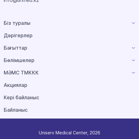
info@unmed.kz
Біз туралы
Дәрігерлер
Бағыттар
Бөлімшелер
МӘМС ТМККК
Акциялар
Кері байланыс
Байланыс
Uniserv Medical Center, 2026