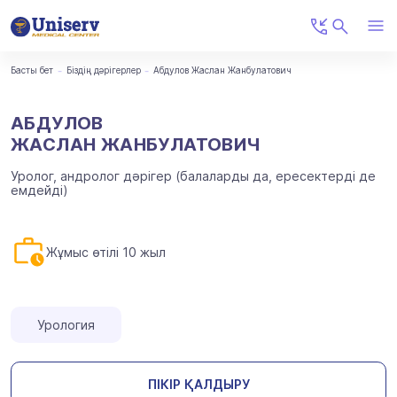
Басты бет
Біздің дәрігерлер
Абдулов Жаслан Жанбулатович
АБДУЛОВ
ЖАСЛАН ЖАНБУЛАТОВИЧ
Уролог, андролог дәрігер (балаларды да, ересектерді де
емдейді)
Жұмыс өтілі 10 жыл
Урология
ПІКІР ҚАЛДЫРУ