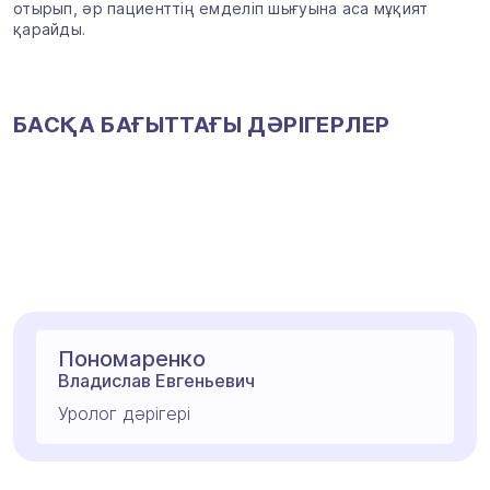
отырып, әр пациенттің емделіп шығуына аса мұқият
қарайды.
БАСҚА БАҒЫТТАҒЫ ДӘРІГЕРЛЕР
Пономаренко
Владислав Евгеньевич
Уролог дәрігері