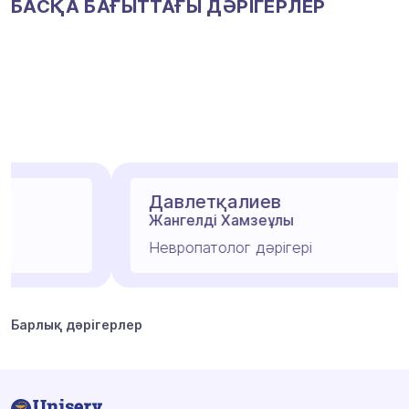
БАСҚА БАҒЫТТАҒЫ ДӘРІГЕРЛЕР
Давлетқалиев
Жангелді Хамзеұлы
Невропатолог дәрігері
Барлық дәрігерлер