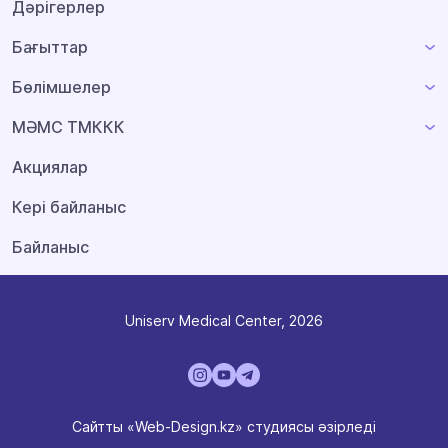
Дәрігерлер
Бағыттар
Бөлімшелер
МӘМС ТМККК
Акциялар
Кері байланыс
Байланыс
Uniserv Medical Center, 2026
Сайтты «Web-Design.kz» студиясы әзірледі