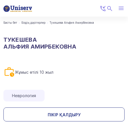
Басты бет
Біздің дәрігерлер
Тукешева Альфия Амирбековна
ТУКЕШЕВА
АЛЬФИЯ АМИРБЕКОВНА
Жұмыс өтілі 10 жыл
Неврология
ПІКІР ҚАЛДЫРУ