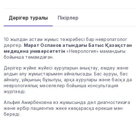
Пікірлер
Дәрігер туралы
10 жылдан астам жұмыс тәжірибесі бар невропатолог
дәрігер.
Марат Оспанов атындағы Батыс Қазақстан
медицина университетін
«Неврология» мамандығы
бойынша тәмамдаған.
Дәрігер жүйке жүйесі ауруларын анықтау, емдеу және
алдын алу жұмыстарымен айналысады. Бас ауруы, бас
айналу, ұйқының бұзылуы, арқа аурулары және басқа да
неврологиялық мәселелер бойынша консультация
жүргізеді.
Альфия Амирбековна өз жұмысында дәл диагностикаға
және әрбір пациентке жеке көзқарасқа ерекше мән
береді.