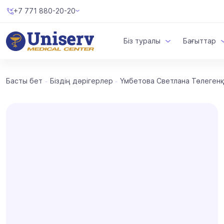
+7 771 880-20-20
Біз туралы
Бағыттар
Басты бет
Біздің дәрігерлер
Үмбетова Светлана Төлеген