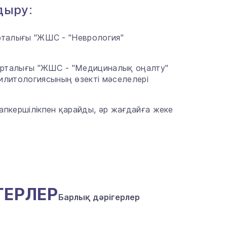
дыру:
орталығы "ЖШС - "Неврология"
му орталығы "ЖШС - "Медициналық оңалту"
илитологиясының өзекті мәселелері
уапкершілікпен қарайды, әр жағдайға жеке
ГЕРЛЕР
Барлық дәрігерлер