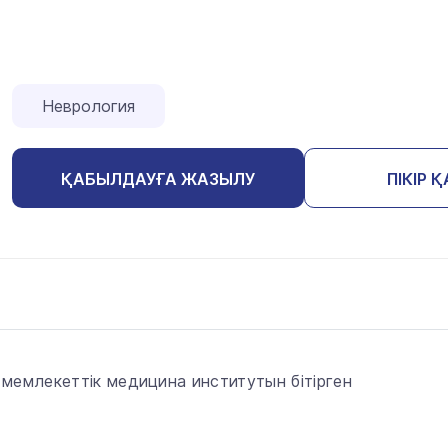
Неврология
ҚАБЫЛДАУҒА ЖАЗЫЛУ
ПІКІР 
емлекеттік медицина институтын бітірген