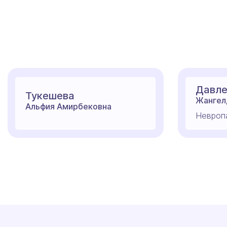
Давле
Тукешева
Жангел
Альфия Амирбековна
Невропа