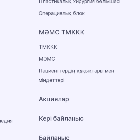
Пластикалық хирургия бөлімшесі
Операциялық блок
МӘМС ТМККК
ТМККК
МӘМС
Пациенттердің құқықтары мен
міндеттері
Акциялар
Кері байланыс
педия
Байланыс