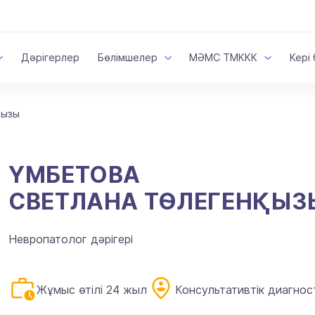
Дәрігерлер
Бөлімшелер
МӘМС ТМККК
Кері
қызы
ҮМБЕТОВА
СВЕТЛАНА ТӨЛЕГЕНҚЫЗ
Невропатолог дәрігері
Жұмыс өтілі 24 жыл
Консультативтік диагно