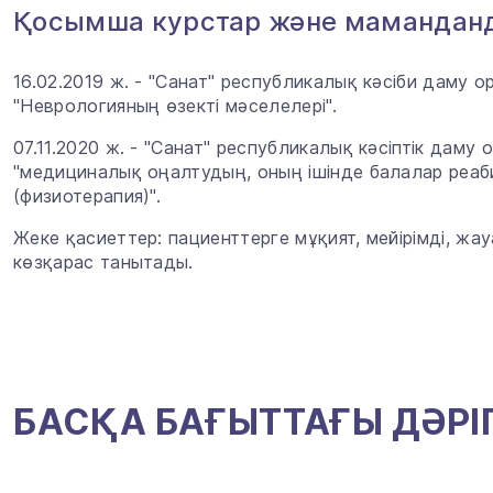
Қосымша курстар және мамандан
16.02.2019 ж. - "Санат" республикалық кәсіби даму 
"Неврологияның өзекті мәселелері".
07.11.2020 ж. - "Санат" республикалық кәсіптік да
"медициналық оңалтудың, оның ішінде балалар реаб
(физиотерапия)".
Жеке қасиеттер: пациенттерге мұқият, мейірімді, жа
көзқарас танытады.
БАСҚА БАҒЫТТАҒЫ ДӘРІ