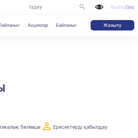
Rus
Eng
Qaz
Жазылу
 байланыс
Акциялар
Байланыс
Ы
стикалық бөлімше
Ересектерді қабылдау