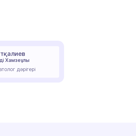
тқалиев
ді Хамзеұлы
толог дәрігері