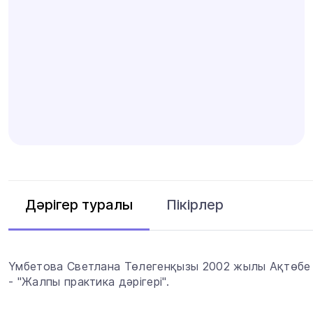
Пікірлер
Дәрігер туралы
Үмбетова Светлана Төлегенқызы 2002 жылы Ақтөбе м
- "Жалпы практика дәрігері".