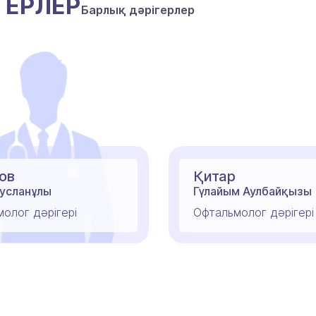
ГЕРЛЕР
Барлық дәрігерлер
ов
Қитар
Русланұлы
Гүлайым Аулбайқызы
олог дәрігері
Офтальмолог дәрігері