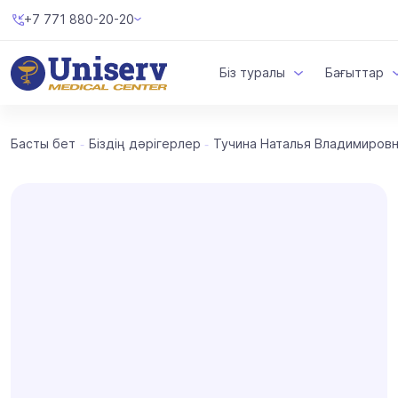
+7 771 880-20-20
Біз туралы
Бағыттар
Басты бет
Біздің дәрігерлер
Тучина Наталья Владимиров