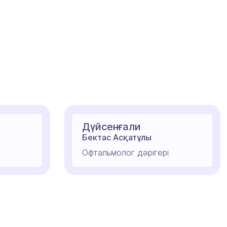
Дүйсенғали
Бектас Асқатұлы
Офтальмолог дәрігері