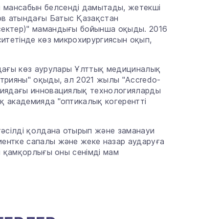
 мансабын белсенді дамытады, жетекші
ов атындағы Батыс Қазақстан
сектер)" мамандығы бойынша оқыды. 2016
ситетінде көз микрохирургиясын оқып,
дағы көз аурулары Ұлттық медициналық
трияны" оқыды, ал 2021 жылы "Accredo-
огиядағы инновациялық технологияларды
қ академияда "оптикалық когерентті
әсілді қолдана отырып және заманауи
иентке сапалы және жеке назар аударуға
н қамқорлығы оны сенімді мам