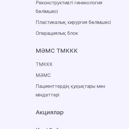
Реконструктивті гинекология
бөлімшесі
Пластикалық хирургия бөлімшесі
Операциялық блок
МӘМС ТМККК
ТМККК
МӘМС
Пациенттердің құқықтары мен
міндеттері
Акциялар