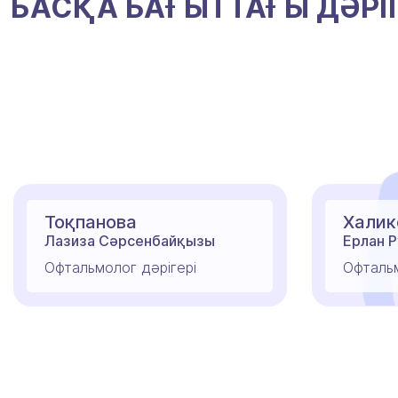
БАСҚА БАҒЫТТАҒЫ ДӘРІ
Тоқпанова
Халик
Лазиза Сәрсенбайқызы
Ерлан 
Офтальмолог дәрігері
Офтальм