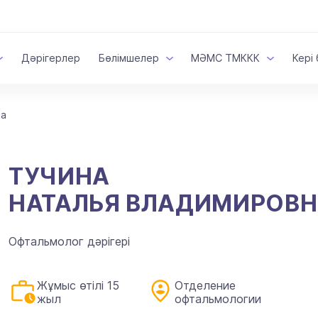
Дәрігерлер
Бөлімшелер
МӘМС ТМККК
Кері
на
ТУЧИНА
НАТАЛЬЯ ВЛАДИМИРОВ
Офтальмолог дәрігері
Жұмыс өтілі 15
Отделение
жыл
офтальмологии