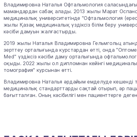
Владимировна Наталья Офтальмология саласындағы
мамандардан сабақ алады. 2013 жылы Марат Оспан
медициналық университетінде "Офтальмология (ере
жылы Қазақ медициналық үздіксіз білім беру универ
кәсіби дамуын жалғастырды.
2019 жылы Наталья Владимировна Гельмгольц атын
зерттеу орталығында курстардан өтті, онда "Оптоме
Med" үздіксіз кәсіби даму орталығында офтальмол
оқыды. 2022 жылы ол дипломнан кейінгі медициналы
томография" курсынан өтті.
Владимировна Наталья әрдайым емделуде кешенді т
медициналық стандарттарды сақтай отырып, әр пац
бағытталған. Оның кәсібилігі мен пациенттерге деге