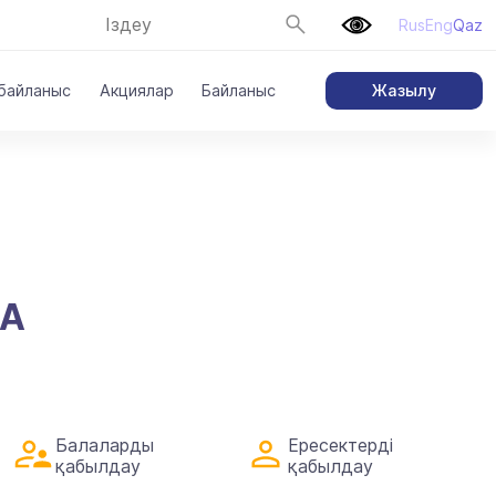
Rus
Eng
Qaz
Жазылу
 байланыс
Акциялар
Байланыс
НА
Балаларды
Ересектерді
қабылдау
қабылдау