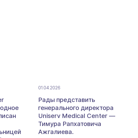
01.04.2026
er
Рады представить
родное
генерального директора
писан
Uniserv Medical Center —
Тимура Рапхатовича
ьницей
Ажгалиева.