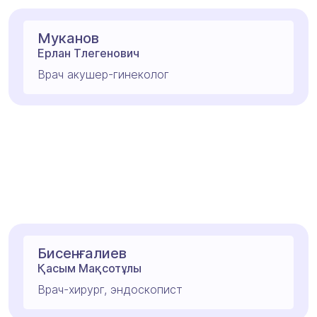
Муканов
Ерлан Тлегенович
Врач акушер-гинеколог
Бисенғалиев
Қасым Мақсотұлы
Bрач-хирург, эндоскопист