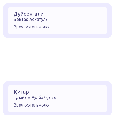
Дуйсенгали
Бектас Аскатулы
Врач офтальмолог
Қитар
Гүлайым Аулбайқызы
Врач офтальмолог