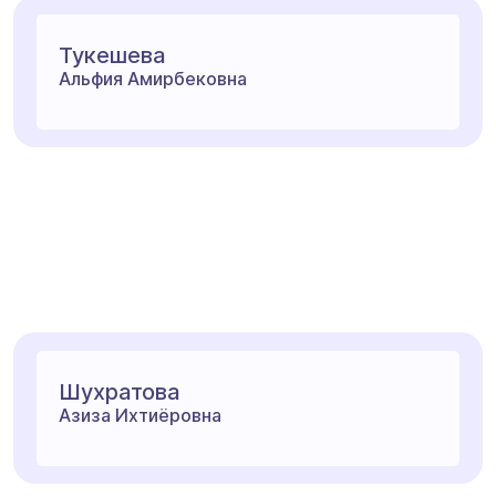
Тукешева
Альфия Амирбековна
Шухратова
Азиза Ихтиёровна