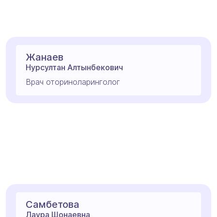
Жанаев
Нурсултан Алтынбекович
Врач оториноларинголог
Самбетова
Лаура Шонаевна