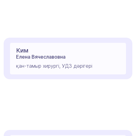
Ким
Елена Вячеславовна
қан-тамыр хирургі, УДЗ дәрігері