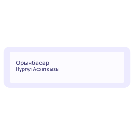
Орынбасар
Нұргүл Асхатқызы