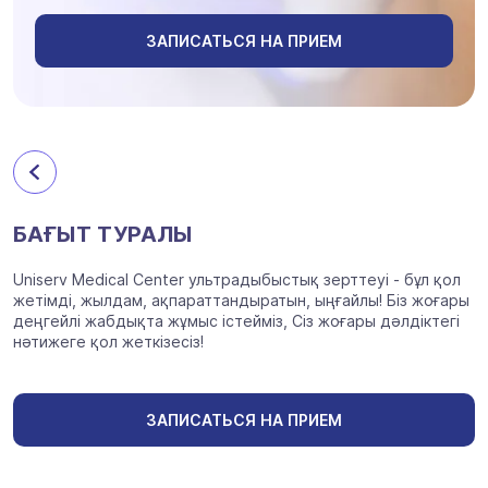
ЗАПИСАТЬСЯ НА ПРИЕМ
БАҒЫТ ТУРАЛЫ
Uniserv Medical Center ультрадыбыстық зерттеуі - бұл қол
жетімді, жылдам, ақпараттандыратын, ыңғайлы! Біз жоғары
деңгейлі жабдықта жұмыс істейміз, Сіз жоғары дәлдіктегі
нәтижеге қол жеткізесіз!
ЗАПИСАТЬСЯ НА ПРИЕМ