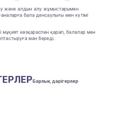
деу және алдын алу жұмыстарымен
аналарға бала денсаулығы мен күтімі
і мұқият көзқараспен қарап, балалар мен
птастыруға мән береді.
ГЕРЛЕР
Барлық дәрігерлер