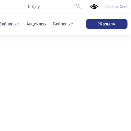
Rus
Eng
Qaz
Жазылу
 байланыс
Акциялар
Байланыс