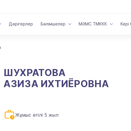
Дәрігерлер
Бөлімшелер
МӘМС ТМККК
Кері
а
ШУХРАТОВА
АЗИЗА ИХТИЁРОВНА
Жұмыс өтілі 5 жыл