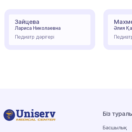
Зайцева
Махм
Лариса Николаевна
Әлия Қ
Педиатр дәрігері
Педиатр
Біз турал
Басшылық