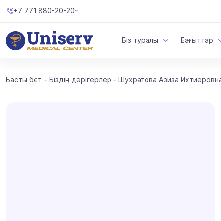
+7 771 880-20-20
Біз туралы
Бағыттар
Басты бет
Біздің дәрігерлер
Шухратова Азиза Ихтиёровн