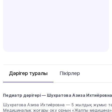
Пікірлер
Дәрігер туралы
Педиатр дәрігері — Шухратова Азиза Ихтиёровн
Шухратова Азиза Ихтиёровна — 5 жылдық жұмыс тәжі
Медициналық жоғары оқу орнын «Жалпы медицина»