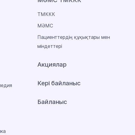
МӘМС ТМККК
ТМККК
МӘМС
Пациенттердің құқықтары мен
міндеттері
Акциялар
Кері байланыс
педия
Байланыс
ика