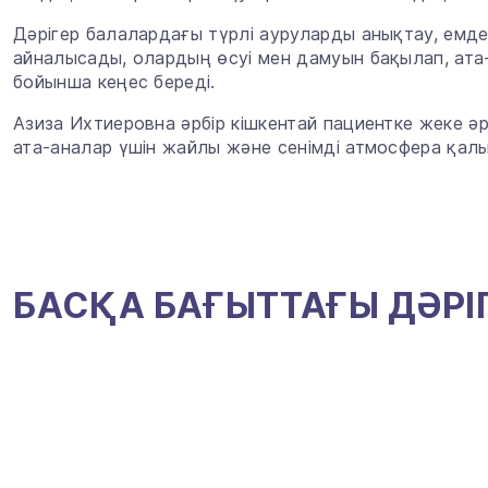
Дәрігер балалардағы түрлі ауруларды анықтау, ем
айналысады, олардың өсуі мен дамуын бақылап, ата-
бойынша кеңес береді.
Азиза Ихтиеровна әрбір кішкентай пациентке жеке әр
ата-аналар үшін жайлы және сенімді атмосфера қалы
БАСҚА БАҒЫТТАҒЫ ДӘРІ