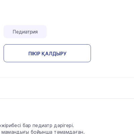
Педиатрия
ПІКІР ҚАЛДЫРУ
а
рибесі бар педиатр дәрігері.
 мамандығы бойынша тәмамдаған.