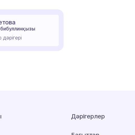
етова
абибуллинқызы
 дәрігері
ы
Дәрігерлер