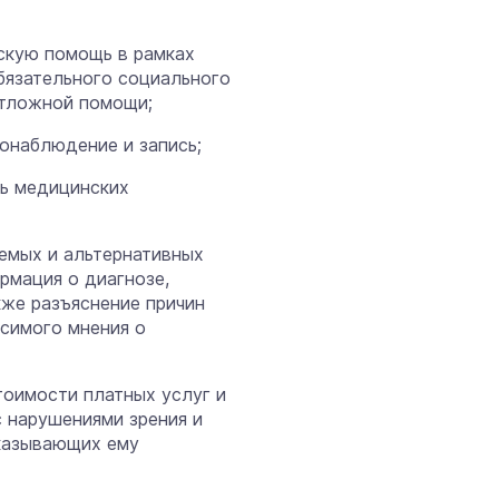
скую помощь в рамках
бязательного социального
отложной помощи;
еонаблюдение и запись;
нь медицинских
емых и альтернативных
рмация о диагнозе,
кже разъяснение причин
исимого мнения о
тоимости платных услуг и
с нарушениями зрения и
оказывающих ему