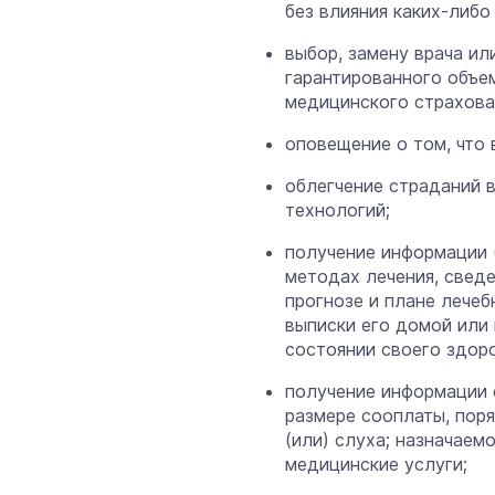
без влияния каких-либ
выбор, замену врача и
гарантированного объе
медицинского страхова
оповещение о том, что 
облегчение страданий 
технологий;
получение информации 
методах лечения, сведе
прогнозе и плане лечеб
выписки его домой или
состоянии своего здор
получение информации о
размере сооплаты, пор
(или) слуха; назначае
медицинские услуги;