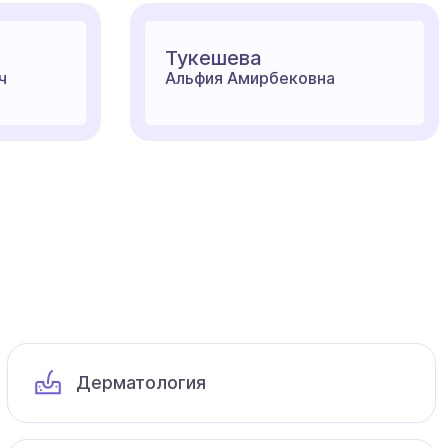
Тукешева
ч
Альфия Амирбековна
Дерматология